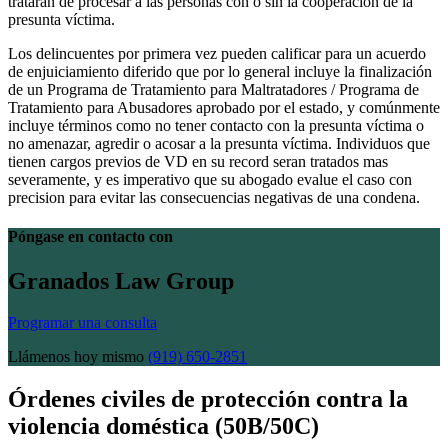
tratarán de procesar a las personas con o sin la cooperación de la
presunta víctima.
Los delincuentes por primera vez pueden calificar para un acuerdo
de enjuiciamiento diferido que por lo general incluye la finalización
de un Programa de Tratamiento para Maltratadores / Programa de
Tratamiento para Abusadores aprobado por el estado, y comúnmente
incluye términos como no tener contacto con la presunta víctima o
no amenazar, agredir o acosar a la presunta víctima. Individuos que
tienen cargos previos de VD en su record seran tratados mas
severamente, y es imperativo que su abogado evalue el caso con
precision para evitar las consecuencias negativas de una condena.
Póngase en contacto con
Granados Law Group
Programar una consulta
Llámenos hoy mismo
(919) 650-2851
Órdenes civiles de protección contra la
violencia doméstica (50B/50C)