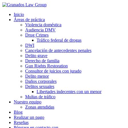
Inicio
Áreas de práctica
Violencia doméstica
Audiencia DMV
Drug Crimes
Tráfico federal de drogas
DWI
Cancelación de antecedentes penales
Delito grave
Derecho de familia
Gun Rights Restoration
Consultor de juicios con jurado
Delito menor
Daños corporales
Delitos sexuales
Libertades indecentes con un menor
Multas de tráfico
Nuestro equipo
Zonas atendidas
Blog
Realizar un pago
Reseñas
Póngase en contacto con