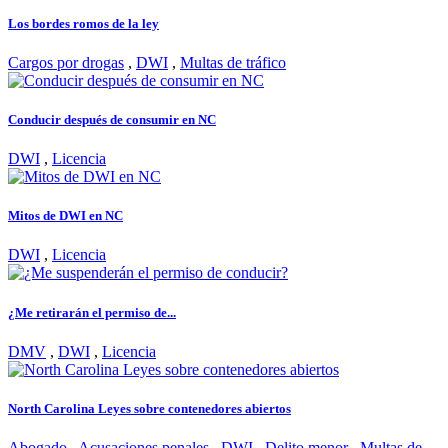
Los bordes romos de la ley
Cargos por drogas
,
DWI
,
Multas de tráfico
Conducir después de consumir en NC
DWI
,
Licencia
Mitos de DWI en NC
DWI
,
Licencia
¿Me retirarán el permiso de...
DMV
,
DWI
,
Licencia
North Carolina Leyes sobre contenedores abiertos
Abogado
,
Acusaciones penales
,
DWI
,
Delito menor
,
Multas de