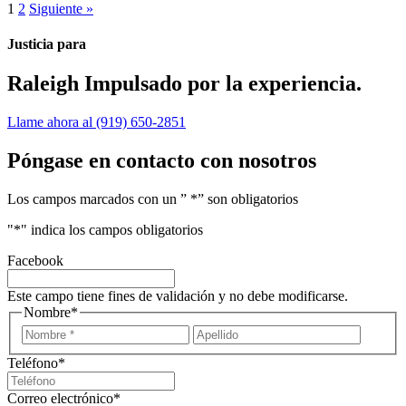
Posts
1
2
Siguiente »
navegación
Justicia para
Raleigh
Impulsado por la experiencia.
Llame ahora al (919) 650-2851
Póngase en contacto con nosotros
Los campos marcados con un ” *” son obligatorios
"
*
" indica los campos obligatorios
Facebook
Este campo tiene fines de validación y no debe modificarse.
Nombre
*
Nombre
Apellid
Teléfono
*
Correo electrónico
*