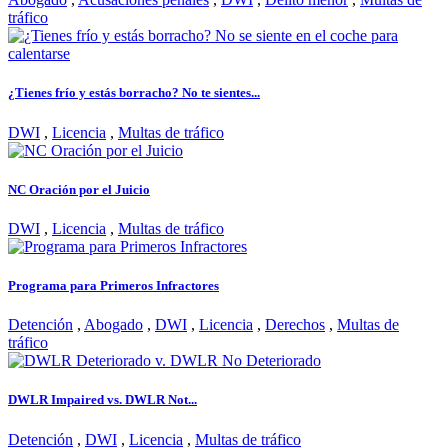
tráfico
¿Tienes frío y estás borracho? No te sientes...
DWI
,
Licencia
,
Multas de tráfico
NC Oración por el Juicio
DWI
,
Licencia
,
Multas de tráfico
Programa para Primeros Infractores
Detención
,
Abogado
,
DWI
,
Licencia
,
Derechos
,
Multas de
tráfico
DWLR Impaired vs. DWLR Not...
Detención
,
DWI
,
Licencia
,
Multas de tráfico