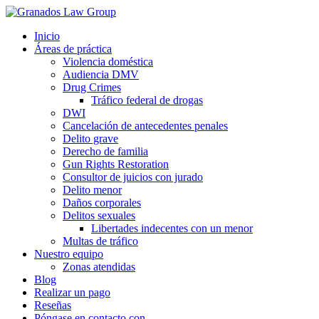
Inicio
Áreas de práctica
Violencia doméstica
Audiencia DMV
Drug Crimes
Tráfico federal de drogas
DWI
Cancelación de antecedentes penales
Delito grave
Derecho de familia
Gun Rights Restoration
Consultor de juicios con jurado
Delito menor
Daños corporales
Delitos sexuales
Libertades indecentes con un menor
Multas de tráfico
Nuestro equipo
Zonas atendidas
Blog
Realizar un pago
Reseñas
Póngase en contacto con